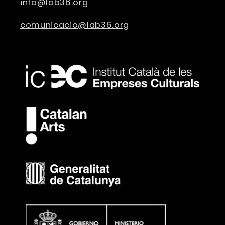
info@lab36.org
comunicacio@lab36.org