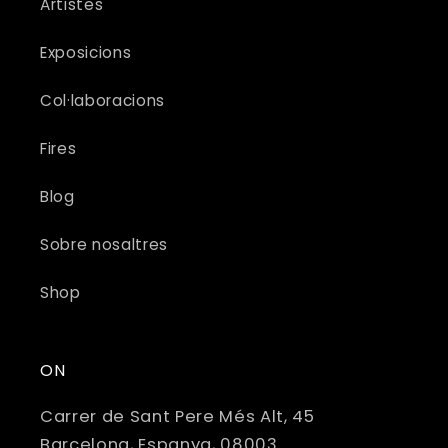
Artistes
p
l
Exposicions
e
g
Col·laboracions
a
Fires
b
l
Blog
e
Sobre nosaltres
Shop
ON
Carrer de Sant Pere Més Alt, 45
Barcelona, ​​Espanya, 08003