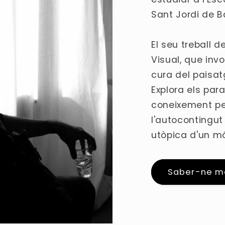
Sant Jordi de B
El seu treball d
Visual, que inv
cura del paisat
Explora els par
coneixement pe
l'autocontingut 
utòpica d'un mó
Saber-ne m