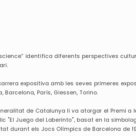
nscience” identifica diferents perspectives cultur
ari.
a carrera expositiva amb les seves primeres expo
 Barcelona, ​​París, Giessen, Torino.
neralitat de Catalunya li va atorgar el Premi a l
dic "El Juego del Laberinto", basat en la simbolo
iutat durant els Jocs Olímpics de Barcelona de 1