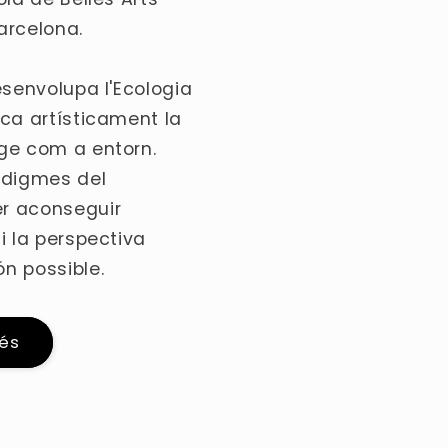
arcelona.
esenvolupa l'Ecologia
oca artísticament la
ge com a entorn.
adigmes del
r aconseguir
i la perspectiva
n possible.
és