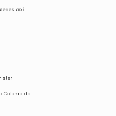
eries així
nisteri
nta Coloma de