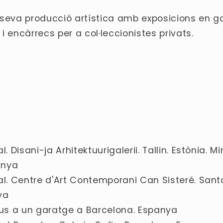
 seva producció artística amb exposicions en gal
i encàrrecs per a col·leccionistes privats.
. Disani-ja Arhitektuurigalerii. Tallin. Estònia. Mi
anya
ual. Centre d'Art Contemporani Can Sisteré. Sa
ya
leus a un garatge a Barcelona. Espanya