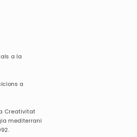
als a la
sicions a
a Creativitat
gia mediterrani
992.