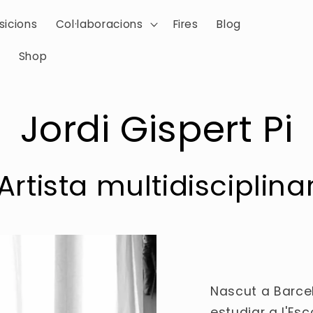
sicions
Col·laboracions
Fires
Blog
s
Shop
Jordi Gispert Pi
Artista multidisciplina
Nascut a Barcel
estudiar a l'Esc